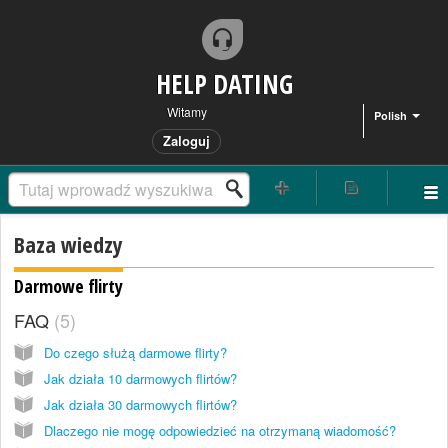
HELP DATING
Witamy
Polish
Zaloguj
Baza wiedzy
Darmowe flirty
FAQ
5
Do czego służą darmowe flirty?
Jak działa 10 darmowych flirtów?
Jak działa 30 darmowych flirtów?
Dlaczego nie mogę odpowiedzieć na otrzymaną wiadomość?