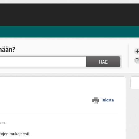
nään?
HAE
Tulosta
sen.
tojen mukaisesti.