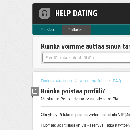
HELP DATING
Etusivu
Ratkaisut
Kuinka voimme auttaa sinua tä
Ratkaisu-kotisivu
Minun profiilini
FAQ
Kuinka poistaa profiili?
Muokattu: Pe, 31 Heinä, 2020 klo 2:38 PM
Ota yhteyttä tukeen poistoa varten, jos et ole VIP-jä
Huomaa: Jos tililläsi on VIP-jäsenyys, jatka käyttöeh