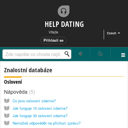
HELP DATING
Vítejte
Czech
Přihlásit se
Znalostní databáze
Oslovení
Nápověda
5
Co jsou oslovení zdarma?
Jak funguje 10 oslovení zdarma?
Jak funguje 30 oslovení zdarma?
Nemůžeš odpovědět na příchozí zprávu?