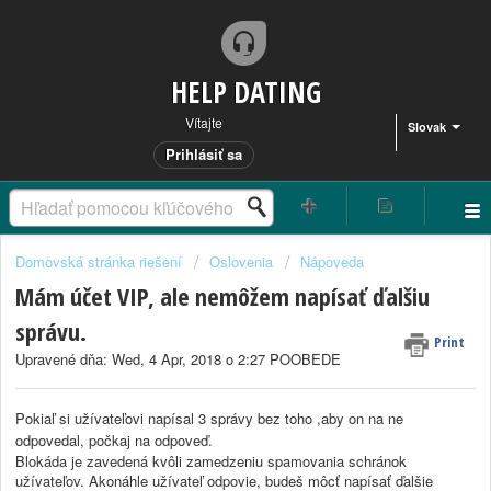
HELP DATING
Vítajte
Slovak
Prihlásiť sa
Domovská stránka riešení
Oslovenia
Nápoveda
Mám účet VIP, ale nemôžem napísať ďalšiu
správu.
Print
Upravené dňa: Wed, 4 Apr, 2018 o 2:27 POOBEDE
Pokiaľ si užívateľovi napísal 3 správy bez toho ,aby on na ne
odpovedal, počkaj na odpoveď.
Blokáda je zavedená kvôli zamedzeniu spamovania schránok
užívateľov. Akonáhle užívateľ odpovie, budeš môcť napísať ďalšie