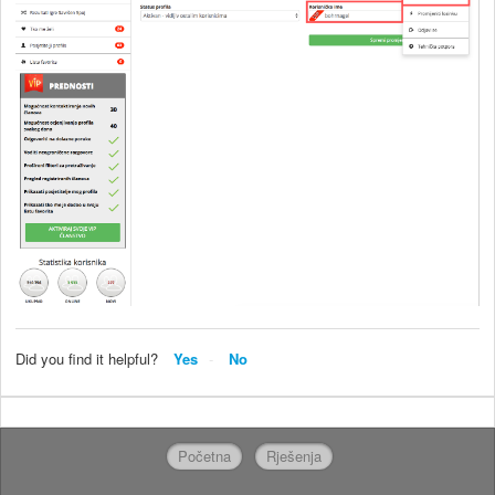
Did you find it helpful?
Yes
No
Početna
Rješenja