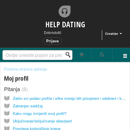
HELP DATING
Dobrodošli
Croatian
Prijava
Početna stranica rješenja
Moj profil
Pitanja
8
Zašto svi podaci profila i slike moraju biti provjereni i odobreni i koliko dugo to traje?
Zabranjen sadržaj
Kako mogu izmjeniti svoj profil?
Uključivanje/isključivanje obavijesti
Promjena korisničkog imena