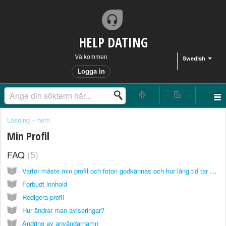
HELP DATING
Välkommen
Swedish
Logga in
Lösning – hem
Min Profil
FAQ
5
Varför måste min profil och foton godkännas och hur lång tid tar det?
Forbudt innhold
Redigera profil
Hur ändrar man aviseringar?
Ändring av användarnamn