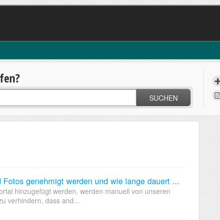
lfen?
SUCHEN
Warum müssen alle Profildaten und Fotos genehmigt werden und wie lange dauert dies?
Portal hinzugefügt werden, werden manuell von unseren
zu verhindern, dass and...