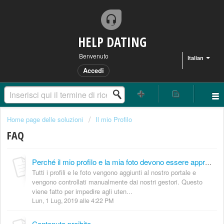
HELP DATING
Benvenuto
Italian
Accedi
Home page delle soluzioni
Il mio Profilo
FAQ
Perché il mio profilo e la mia foto devono essere approvati e quanto tempo ci vuole?
Tutti i profili e le foto vengono aggiunti al nostro portale e
vengono controllati manualmente dai nostri gestori. Questo
viene fatto per impedire agli uten...
Lun, 1 Lug, 2019 alle 4:22 PM
Contenuto proibito