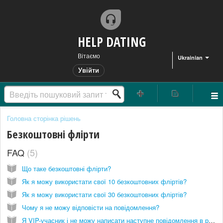
HELP DATING
Вітаємо
Ukrainian
Увійти
Головна сторінка рішень
Безкоштовні флірти
FAQ
5
Що таке безкоштовні флірти?
Як я можу використати свої 10 безкоштовних фліртів?
Як я можу використати свої 30 безкоштовних фліртів?
Чому я не можу відповісти на повідомлення?
Я VIP-учасник і не можу написати наступне повідомлення в розмові.