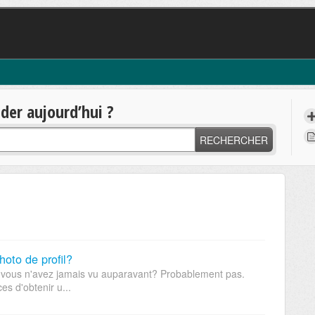
er aujourd’hui ?
RECHERCHER
hoto de profil?
 vous n'avez jamais vu auparavant? Probablement pas.
s d'obtenir u...